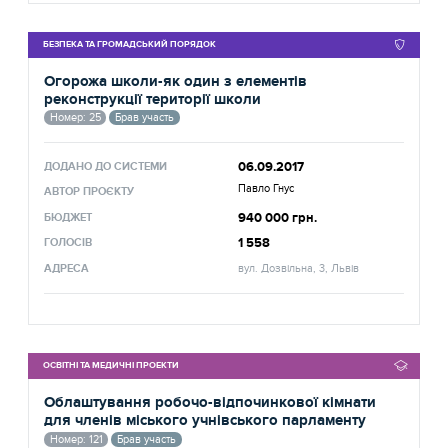
БЕЗПЕКА ТА ГРОМАДСЬКИЙ ПОРЯДОК
Огорожа школи-як один з елементів
реконструкції території школи
Номер: 25
Брав участь
06.09.2017
ДОДАНО ДО СИСТЕМИ
Павло Гнус
АВТОР ПРОЄКТУ
940 000 грн.
БЮДЖЕТ
1 558
ГОЛОСІВ
АДРЕСА
вул. Дозвільна, 3, Львів
ОСВІТНІ ТА МЕДИЧНІ ПРОЕКТИ
Облаштування робочо-відпочинкової кімнати
для членів міського учнівського парламенту
Номер: 121
Брав участь