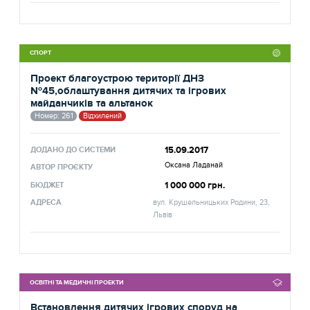
СПОРТ
Проект благоустрою території ДНЗ
№45,облаштування дитячих та ігрових
майданчиків та альтанок
Номер: 261
Відхилений
15.09.2017
ДОДАНО ДО СИСТЕМИ
Оксана Ладанай
АВТОР ПРОЄКТУ
1 000 000 грн.
БЮДЖЕТ
АДРЕСА
вул. Крушельницьких Родини, 23,
Львів
ОСВІТНІ ТА МЕДИЧНІ ПРОЕКТИ
Встановлення дитячих ігрових споруд на