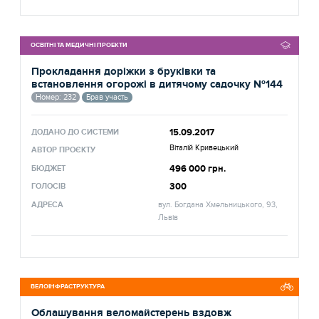
ОСВІТНІ ТА МЕДИЧНІ ПРОЕКТИ
Прокладання доріжки з бруківки та
встановлення огорожі в дитячому садочку №144
Номер: 232
Брав участь
15.09.2017
ДОДАНО ДО СИСТЕМИ
Віталій Кривецький
АВТОР ПРОЄКТУ
496 000 грн.
БЮДЖЕТ
300
ГОЛОСІВ
АДРЕСА
вул. Богдана Хмельницького, 93,
Львів
ВЕЛОІНФРАСТРУКТУРА
Облашування веломайстерень вздовж