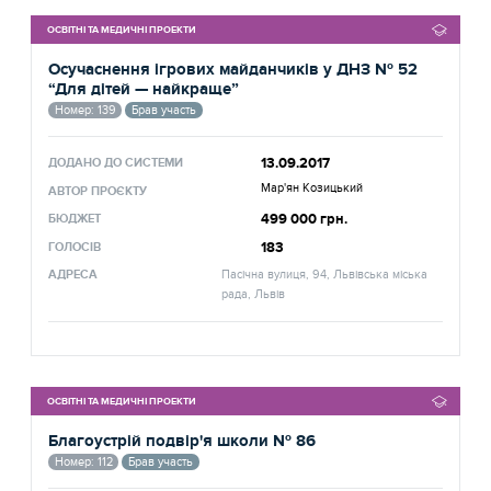
ОСВІТНІ ТА МЕДИЧНІ ПРОЕКТИ
Осучаснення ігрових майданчиків у ДНЗ № 52
“Для дітей — найкраще”
Номер: 139
Брав участь
13.09.2017
ДОДАНО ДО СИСТЕМИ
Мар'ян Козицький
АВТОР ПРОЄКТУ
499 000 грн.
БЮДЖЕТ
183
ГОЛОСІВ
АДРЕСА
Пасічна вулиця, 94, Львівська міська
рада, Львів
ОСВІТНІ ТА МЕДИЧНІ ПРОЕКТИ
Благоустрій подвір'я школи № 86
Номер: 112
Брав участь