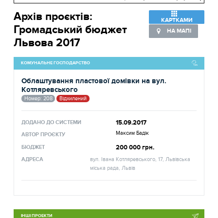
Архів проєктів:
КАРТКАМИ
Громадський бюджет
НА МАПІ
Львова 2017
КОМУНАЛЬНЕ ГОСПОДАРСТВО
Облаштування пластової домівки на вул.
Котляревського
Номер: 208
Відхилений
15.09.2017
ДОДАНО ДО СИСТЕМИ
Максим Бадік
АВТОР ПРОЄКТУ
200 000 грн.
БЮДЖЕТ
АДРЕСА
вул. Івана Котляревського, 17, Львівська
міська рада, Львів
ІНШІ ПРОЕКТИ