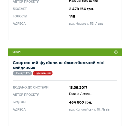
Назарій Брезіцький
АВТОР ПРОЄКТУ
2 478 154 грн.
БЮДЖЕТ
146
ГОЛОСІВ
АДРЕСА
вул. Наукова, 55, Львів
СПОРТ
Спортивний футбольно-баскетбольний міні
майданчик
Номер: 122
Відхилений
13.09.2017
ДОДАНО ДО СИСТЕМИ
Галина Лемець
АВТОР ПРОЄКТУ
464 600 грн.
БЮДЖЕТ
АДРЕСА
вул. Коломийська, 18, Львів