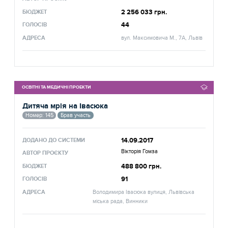
2 256 033 грн.
БЮДЖЕТ
44
ГОЛОСІВ
АДРЕСА
вул. Максимовича М., 7А, Львів
ОСВІТНІ ТА МЕДИЧНІ ПРОЕКТИ
Дитяча мрія на Івасюка
Номер: 145
Брав участь
14.09.2017
ДОДАНО ДО СИСТЕМИ
Вікторія Гомза
АВТОР ПРОЄКТУ
488 800 грн.
БЮДЖЕТ
91
ГОЛОСІВ
АДРЕСА
Володимира Івасюка вулиця, Львівська
міська рада, Винники