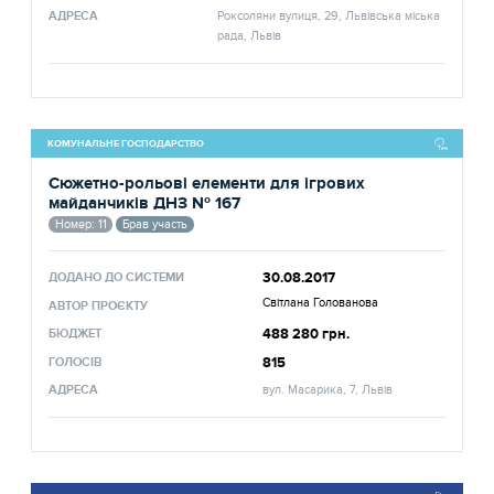
АДРЕСА
Роксоляни вулиця, 29, Львівська міська
рада, Львів
КОМУНАЛЬНЕ ГОСПОДАРСТВО
Сюжетно-рольові елементи для ігрових
майданчиків ДНЗ № 167
Номер: 11
Брав участь
30.08.2017
ДОДАНО ДО СИСТЕМИ
Світлана Голованова
АВТОР ПРОЄКТУ
488 280 грн.
БЮДЖЕТ
815
ГОЛОСІВ
АДРЕСА
вул. Масарика, 7, Львів