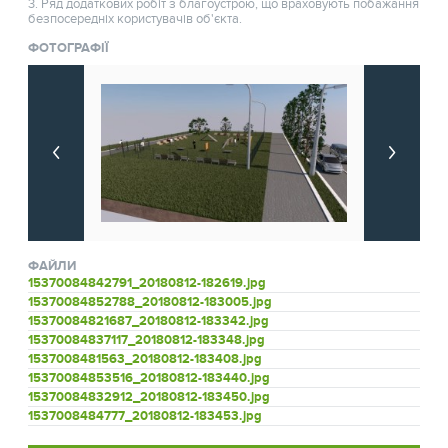
3. Ряд додаткових робіт з благоустрою, що враховують побажання
безпосередніх користувачів об'єкта.
ФОТОГРАФІЇ
ФАЙЛИ
15370084842791_20180812-182619.jpg
15370084852788_20180812-183005.jpg
15370084821687_20180812-183342.jpg
15370084837117_20180812-183348.jpg
1537008481563_20180812-183408.jpg
15370084853516_20180812-183440.jpg
15370084832912_20180812-183450.jpg
1537008484777_20180812-183453.jpg