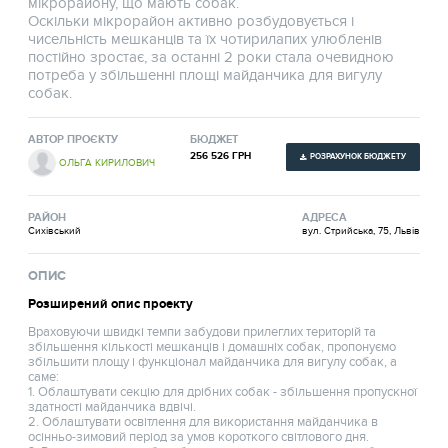
мікрорайону, що мають собак.
Оскільки мікрорайон активно розбудовується і
чисельність мешканців та їх чотирилапих улюбленів
постійно зростає, за останні 2 роки стала очевидною
потреба у збільшенні площі майданчика для вигулу
собак.
АВТОР ПРОЄКТУ
БЮДЖЕТ
256 526 ГРН
РОЗРАХУНОК БЮДЖЕТУ
ОЛЬГА КИРИЛОВИЧ
РАЙОН
АДРЕСА
Сихівський
вул. Стрийська, 75, Львів
ОПИС
Розширений опис проекту
Враховуючи швидкі темпи забудови прилеглих територій та
збільшення кількості мешканців і домашніх собак, пропонуємо
збільшити площу і функціонал майданчика для вигулу собак, а
саме:
1. Облаштувати секцію для дрібних собак - збільшення пропускної
здатності майданчика вдвічі.
2. Облаштувати освітлення для використання майданчика в
осінньо-зимовий період за умов короткого світлового дня.