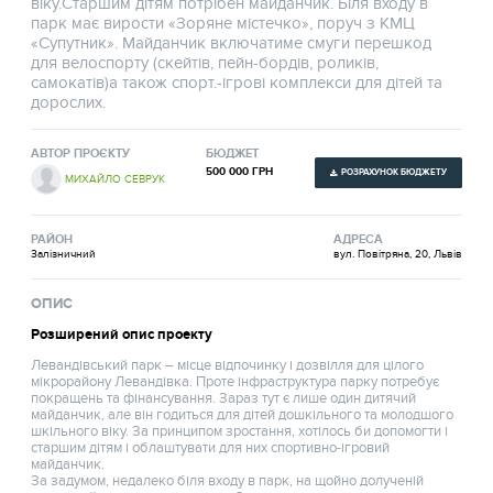
віку.Старшим дітям потрібен майданчик. Біля входу в
парк має вирости «Зоряне містечко», поруч з КМЦ
«Супутник». Майданчик включатиме смуги перешкод
для велоспорту (скейтів, пейн-бордів, роликів,
самокатів)а також спорт.-ігрові комплекси для дітей та
дорослих.
АВТОР ПРОЄКТУ
БЮДЖЕТ
500 000 ГРН
РОЗРАХУНОК БЮДЖЕТУ
МИХАЙЛО СЕВРУК
РАЙОН
АДРЕСА
Залізничний
вул. Повітряна, 20, Львів
ОПИС
Розширений опис проекту
Левандівський парк – місце відпочинку і дозвілля для цілого
мікрорайону Левандівка. Проте інфраструктура парку потребує
покращень та фінансування. Зараз тут є лише один дитячий
майданчик, але він годиться для дітей дошкільного та молодшого
шкільного віку. За принципом зростання, хотілось би допомогти і
старшим дітям і облаштувати для них спортивно-ігровий
майданчик.
За задумом, недалеко біля входу в парк, на щойно долученій