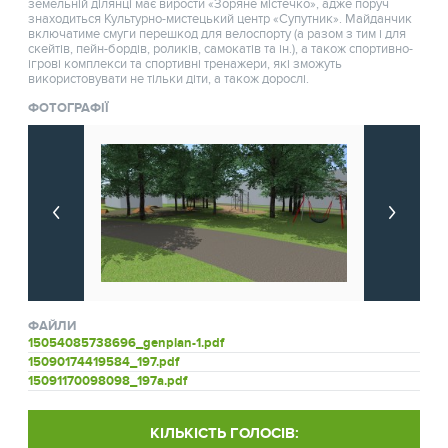
земельній ділянці має вирости «Зоряне містечко», адже поруч
знаходиться Культурно-мистецький центр «Супутник». Майданчик
включатиме смуги перешкод для велоспорту (а разом з тим і для
скейтів, пейн-бордів, роликів, самокатів та ін.), а також спортивно-
ігрові комплекси та спортивні тренажери, які зможуть
використовувати не тільки діти, а також дорослі.
ФОТОГРАФІЇ
ФАЙЛИ
15054085738696_genplan-1.pdf
15090174419584_197.pdf
15091170098098_197a.pdf
КІЛЬКІСТЬ ГОЛОСІВ: