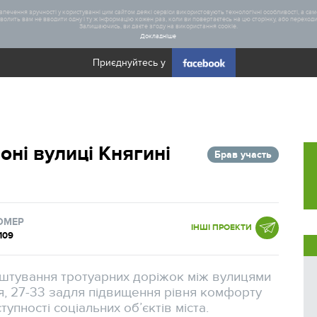
печення зручності у користуванні цим сайтом деякі сервіси використовують технологічні особливості, а саме
олить вам не вводити одну і ту ж інформацію кожен раз, коли ви повертаєтесь на цю сторінку, або переходите
Залишаючись, ви даєте згоду на використання cookie.
Докладніше
Приєднуйтесь у
Загал
оні вулиці Княгині
Брав участь
Статис
Реаліз
ОМЕР
ІНШІ ПРОЕКТИ
109
штування тротуарних доріжок між вулицями
юя, 27-33 задля підвищення рівня комфорту
упності соціальних об’єктів міста.