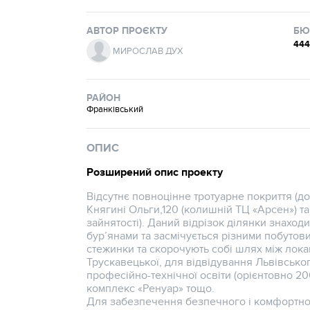
АВТОР ПРОЄКТУ
БЮ
444
МИРОСЛАВ ДУХ
РАЙОН
Франківський
ОПИС
Розширений опис проекту
Відсутнє повноцінне тротуарне покриття (до
Княгині Ольги,120 (колишній ТЦ «Арсен») та
зайнятості). Даний відрізок ділянки знаход
бур’янами та засмічується різними побутов
стежинки та скорочують собі шлях між локац
Трускавецької, для відвідування Львівськог
професійно-технічної освіти (орієнтовно 2
комплекс «Ренуар» тощо.
Для забезпечення безпечного і комфортног