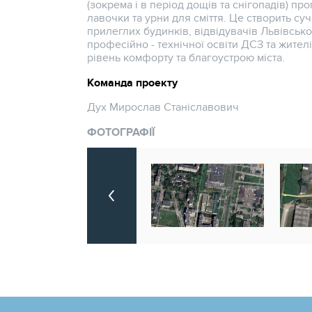
(зокрема і в період дощів та снігопадів) п
лавочки та урни для сміття. Це створить с
прилеглих будинків, відвідувачів Львівсько
професійно - технічної освіти ДСЗ та жите
рівень комфорту та благоустрою міста.
Команда проекту
Дух Мирослав Станіславович
ФОТОГРАФІЇ