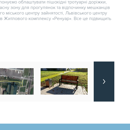
ропонуємо облаштувати пішохідні тротуарні доріжки,
учасну зону для прогулянок та відпочинку мешканців
го міського центру зайнятості, Львівського центру
лів Житлового комплексу «Ренуар». Все це підвищить