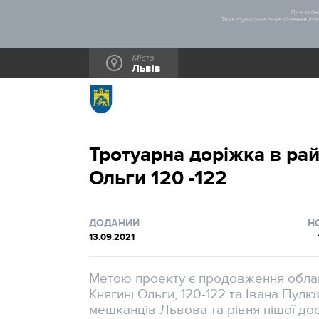
Для забез
Таке функціональне рішення дозв
Місто
Львів
Тротуарна доріжка в рай
Ольги 120 -122
ДОДАНИЙ
Н
13.09.2021
Метою проекту є продовження обла
Княгині Ольги, 120-122 та Івана Пул
мешканців Львова та рівня пішої дост