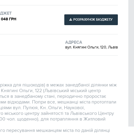
ДЖЕТ
 048 ГРН
РОЗРАХУНОК БЮДЖЕТУ
АДРЕСА
вул. Княгині Ольги, 120, Львів
ріжка для пішоходів) в межах занедбаної ділянки між
 Княгині Ольги, 122 (Львівський міський центр
иться в занедбаному стані, періодично проростає
ими відходами. Попри все, мешканці міста протоптали
іями вул. Пулюя, Кн..Ольги, Наукової,
о міського центру зайнятості та Львівського Центру
000 чол. щоденно), для потрапляння в Житловий
о пересування мешканцям міста по даній ділянці