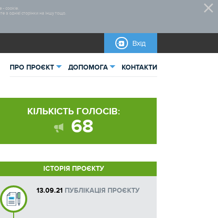
 - cookie.
 з однієї сторінки на іншу тощо.
Вхід
ПРО ПРОЄКТ
ДОПОМОГА
КОНТАКТИ
ьна інформація
Нормативно-правова база
КІЛЬКІСТЬ ГОЛОСІВ:
тика
Правила участі
68
овані проєкти
Відеоінструкції
Бланки для завантаження
ІСТОРІЯ ПРОЄКТУ
Інструкції
13.09.21
ПУБЛІКАЦІЯ ПРОЄКТУ
Довідкова інформація