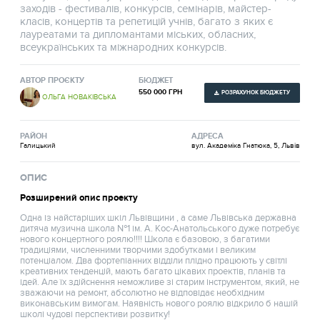
заходів - фестивалів, конкурсів, семінарів, майстер-
класів, концертів та репетицій учнів, багато з яких є
лауреатами та дипломантами міських, обласних,
всеукраїнських та міжнародних конкурсів.
АВТОР ПРОЄКТУ
БЮДЖЕТ
550 000 ГРН
РОЗРАХУНОК БЮДЖЕТУ
ОЛЬГА НОВАКІВСЬКА
РАЙОН
АДРЕСА
Галицький
вул. Академіка Гнатюка, 5, Львів
ОПИС
Розширений опис проекту
Одна із найстаріших шкіл Львівщини , а саме Львівська державна
дитяча музична школа №1 ім. А. Кос-Анатольського дуже потребує
нового концертного роялю!!!! Школа є базовою, з багатими
традиціями, численними творчими здобутками і великим
потенціалом. Два фортепіанних відділи плідно працюють у світлі
креативних тенденцій, мають багато цікавих проектів, планів та
ідей. Але їх здійснення неможливе зі старим інструментом, який, не
зважаючи на ремонт, абсолютно не відповідає необхідним
виконавським вимогам. Наявність нового роялю відкрило б нашій
школі чудові перспективи розвитку!