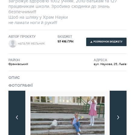
загрожує здоров'ю 1002 учням, 2010 батькам та 127
працівникам школи. Зробимо сходинки до знань
безпечними!!!
Щоб на шляху у Храм Науки
не ламати ноги й руки!!!
АВТОР ПРОЄКТУ
БЮДЖЕТ
97 416 ГРН
РОЗРАХУНОК БЮДЖЕТУ
НАТАЛІЯ МЕЛЬНИК
РАЙОН
АДРЕСА
Франківський
вул. Наукова, 25, Львів
ОПИС
ФОТОГРАФІЇ