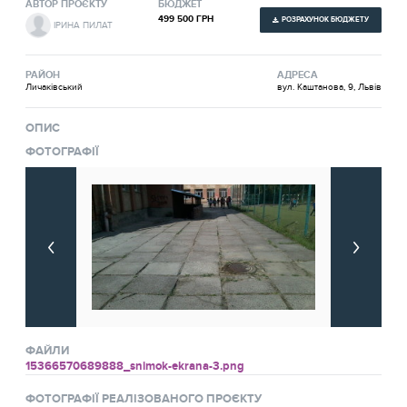
АВТОР ПРОЄКТУ
БЮДЖЕТ
499 500 ГРН
РОЗРАХУНОК БЮДЖЕТУ
ІРИНА ПИЛАТ
РАЙОН
АДРЕСА
Личаківський
вул. Каштанова, 9, Львів
ОПИС
ФОТОГРАФІЇ
ФАЙЛИ
15366570689888_snimok-ekrana-3.png
ФОТОГРАФІЇ РЕАЛІЗОВАНОГО ПРОЄКТУ