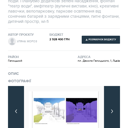
подій. Плануємо додаткові зелені насадження, фонтан
"театр води", амфітеатр (вуличні вистави, кіно), креативні
лавочки, велопарковку, паркове освітлення від
сонячних батарей з зарядними станціями, питні фонтани,
дитячий простір, wi-fi
АВТОР ПРОЄКТУ
БЮДЖЕТ
2 928 400 ГРН
РОЗРАХУНОК БЮДЖЕТУ
УЛЯНА МОРОЗ
РАЙОН
АДРЕСА
Галицький
пл. Данила Галицького, 1, Львів
ОПИС
ФОТОГРАФІЇ