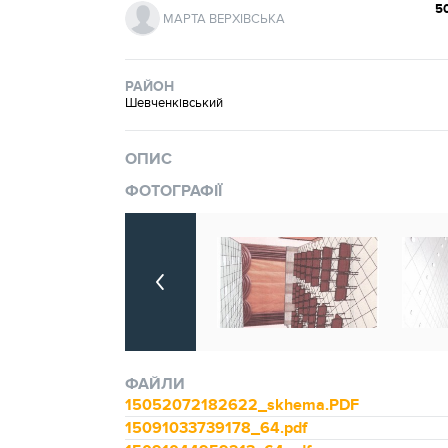
5
МАРТА ВЕРХІВСЬКА
РАЙОН
Шевченківський
ОПИС
ФОТОГРАФІЇ
ФАЙЛИ
15052072182622_skhema.PDF
15091033739178_64.pdf