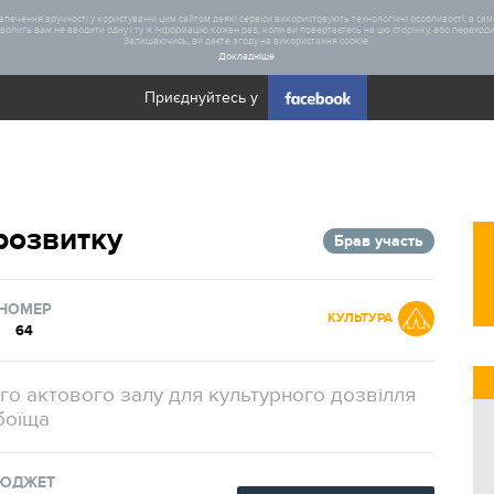
печення зручності у користуванні цим сайтом деякі сервіси використовують технологічні особливості, а саме
олить вам не вводити одну і ту ж інформацію кожен раз, коли ви повертаєтесь на цю сторінку, або переходите
Залишаючись, ви даєте згоду на використання cookie.
Докладніше
Приєднуйтесь у
Загал
розвитку
Брав участь
Статис
Реаліз
НОМЕР
КУЛЬТУРА
64
о актового залу для культурного дозвілля
боїща
ЮДЖЕТ