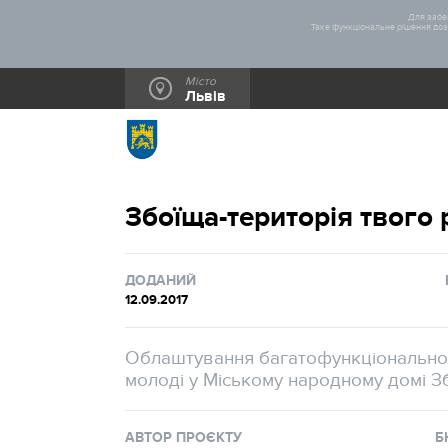
Для забез
Таке функціональне рішення дозв
Місто
Львів
Збоїща-територія твого 
ДОДАНИЙ
12.09.2017
Облаштування багатофункціональног
молоді у Міському народному домі З
АВТОР ПРОЄКТУ
Б