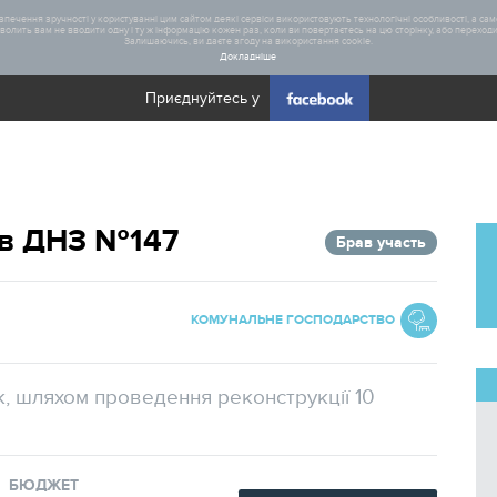
печення зручності у користуванні цим сайтом деякі сервіси використовують технологічні особливості, а саме
олить вам не вводити одну і ту ж інформацію кожен раз, коли ви повертаєтесь на цю сторінку, або переходите
Залишаючись, ви даєте згоду на використання cookie.
Докладніше
Приєднуйтесь у
Загал
ів ДНЗ №147
Брав участь
Статис
Реаліз
КОМУНАЛЬНЕ ГОСПОДАРСТВО
, шляхом проведення реконструкції 10
БЮДЖЕТ