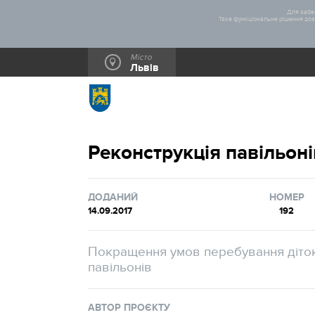
Для забез
Таке функціональне рішення дозв
Місто
Львів
Реконструкція павільон
ДОДАНИЙ
НОМЕР
14.09.2017
192
Покращення умов перебування діток
павільонів
АВТОР ПРОЄКТУ