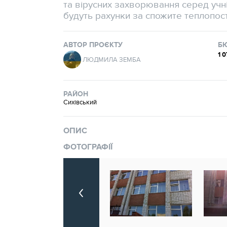
та вірусних захворювання серед учн
будуть рахунки за спожите теплопос
АВТОР ПРОЄКТУ
Б
1 
ЛЮДМИЛА ЗЕМБА
РАЙОН
Сихівський
ОПИС
ФОТОГРАФІЇ