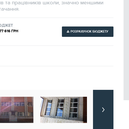
ів та працівників школи, значно меншими
тачання.
ЮДЖЕТ
077 616 ГРН
РОЗРАХУНОК БЮДЖЕТУ