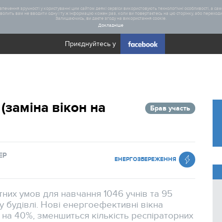
печення зручності у користуванні цим сайтом деякі сервіси використовують технологічні особливості, а саме
олить вам не вводити одну і ту ж інформацію кожен раз, коли ви повертаєтесь на цю сторінку, або переходите
Залишаючись, ви даєте згоду на використання cookie.
Докладніше
Приєднуйтесь у
Загал
заміна вікон на
Брав участь
Статис
Реаліз
ЕР
ЕНЕРГОЗБЕРЕЖЕННЯ
их умов для навчання 1046 учнів та 95
 будівлі. Нові енергоефективні вікна
на 40%, зменшиться кількість респіраторних