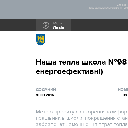
Для забез
Таке функціональне рішення дозв
Місто
Львів
Наша тепла школа №98 (
енергоефективні)
ДОДАНИЙ
НОМ
10.09.2016
89
Метою проекту є створення комфортн
працівників школи, покращення стану
забезпечать зменшення втрат тепла 