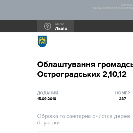
Для забез
Таке функціональне рішення дозв
Місто
Львів
Облаштування громадсь
Остроградських 2,10,12
ДОДАНИЙ
НОМЕР
15.09.2016
287
Обрізка та санітарна очистка дерев
бруківки