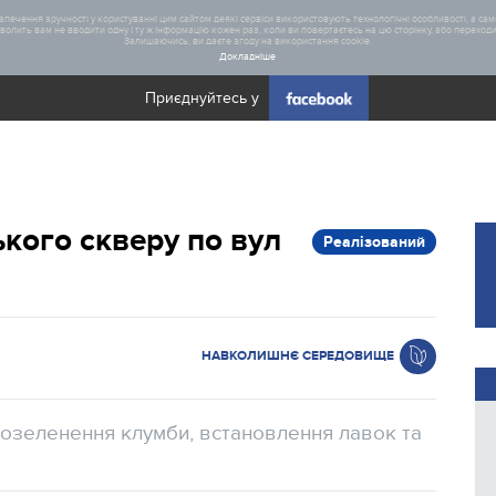
печення зручності у користуванні цим сайтом деякі сервіси використовують технологічні особливості, а саме
олить вам не вводити одну і ту ж інформацію кожен раз, коли ви повертаєтесь на цю сторінку, або переходите
Залишаючись, ви даєте згоду на використання cookie.
Докладніше
Приєднуйтесь у
Загал
кого скверу по вул
Реалізований
Статис
Реаліз
НАВКОЛИШНЄ СЕРЕДОВИЩЕ
, озеленення клумби, встановлення лавок та