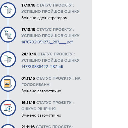
17.10.16
СТАТУС ПРОЄКТУ :
Макети рекламних матеріалів
УСПІШНО ПРОЙШОВ ОЦІНКУ
Змінено адміністратором
17.10.16
СТАТУС ПРОЄКТУ :
УСПІШНО ПРОЙШОВ ОЦІНКУ
14767021951272_287___.pdf
24.10.16
СТАТУС ПРОЄКТУ :
УСПІШНО ПРОЙШОВ ОЦІНКУ
1477311836422_287.pdf
01.11.16
СТАТУС ПРОЄКТУ : НА
ГОЛОСУВАННІ
Змінено автоматично
16.11.16
СТАТУС ПРОЄКТУ :
ОЧІКУЄ РІШЕННЯ
Змінено автоматично
21.11.16
СТАТУС ПРОЄКТУ :