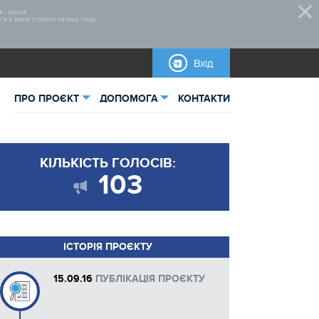
 - cookie.
 з однієї сторінки на іншу тощо.
Вхід
ПРО ПРОЄКТ
ДОПОМОГА
КОНТАКТИ
ьна інформація
Нормативно-правова база
КІЛЬКІСТЬ ГОЛОСІВ:
тика
Правила участі
103
овані проєкти
Відеоінструкції
Бланки для завантаження
ІСТОРІЯ ПРОЄКТУ
Інструкції
15.09.16
ПУБЛІКАЦІЯ ПРОЄКТУ
Довідкова інформація