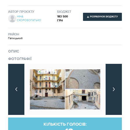
АВТОР ПРОЄКТУ
БЮДЖЕТ
183 500
НІНА
РОЗРАХУНОК БЮДЖЕТУ
СКОРОБОГАТЬКО
ГРН
РАЙОН
Галицький
ОПИС
ФОТОГРАФІЇ
КІЛЬКІСТЬ ГОЛОСІВ: