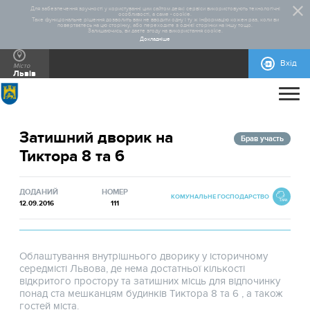
Для забезпечення зручності у користуванні цим сайтом деякі сервіси використовують технологічні
особливості, а саме - cookie.
Таке функціональне рішення дозволить вам не вводити одну і ту ж інформацію кожен раз, коли ви
повертаєтесь на цю сторінку, або переходите з однієї сторінки на іншу тощо.
Залишаючись, ви даєте згоду на використання cookie.
Докладніше
Вхід
Місто
Львів
ПРО ПРОЄКТ
Затишний дворик на
ДОПОМОГА
ЗАГАЛЬНА ІНФОРМАЦІЯ
СТАТИСТИКА
РЕАЛІЗОВАНІ ПРОЄКТИ
Брав участь
Тиктора 8 та 6
КОНТАКТИ
НОРМАТИВНО-ПРАВОВА БАЗА
ПРАВИЛА УЧАСТІ
ВІДЕОІНСТРУКЦІЇ
БЛАНКИ ДЛЯ ЗАВАНТАЖЕННЯ
ІНСТРУКЦІЇ
ДОВІДКОВА ІНФОРМАЦІЯ
МАКЕТИ РЕКЛАМНИХ МАТЕРІАЛІВ
ДОДАНИЙ
НОМЕР
КОМУНАЛЬНЕ ГОСПОДАРСТВО
12.09.2016
111
Облаштування внутрішнього дворику у історичному
середмісті Львова, де нема достатньої кількості
відкритого простору та затишних місць для відпочинку
понад ста мешканцям будинків Тиктора 8 та 6 , а також
гостей міста.