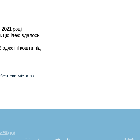
Макети рекламних матеріалів
2021 році. 
м, цю ідею вдалось 
бюджетні кошти під 
 безпеки міста за