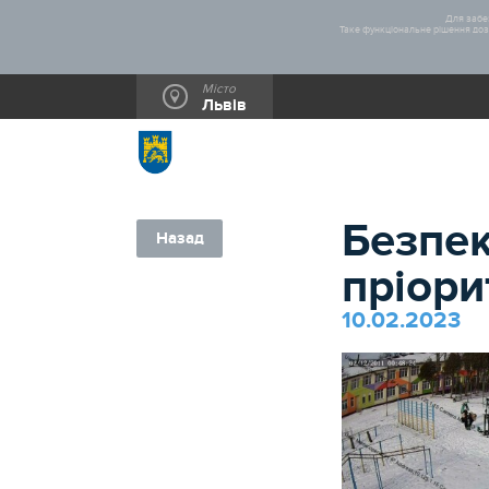
Для забез
Таке функціональне рішення дозв
Місто
Львів
Безпек
Назад
пріори
10.02.2023